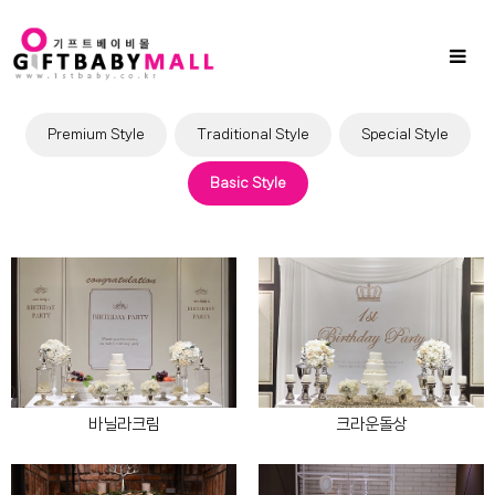
Sub
Promotion
Toggl
naviga
Premium Style
Traditional Style
Special Style
Basic Style
바닐라크림
크라운돌상