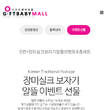
Sub
Promotion
Toggl
naviga
성장동영상
돌복대여
이벤트선물
5번>장미실크보자기알뜰이벤트4종세트