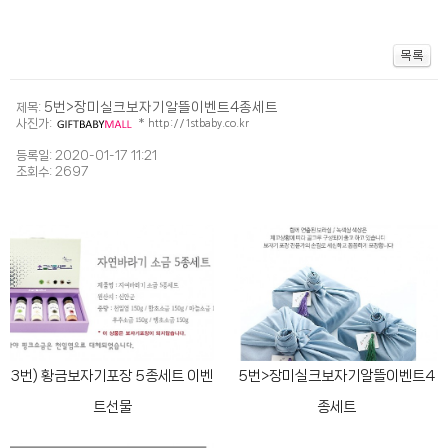
5번>장미실크보자기알뜰이벤트4종세트
제목:
사진가:
*
http://1stbaby.co.kr
등록일: 2020-01-17 11:21
조회수: 2697
3번) 황금보자기포장 5종세트 이벤
5번>장미실크보자기알뜰이벤트4
트선물
종세트