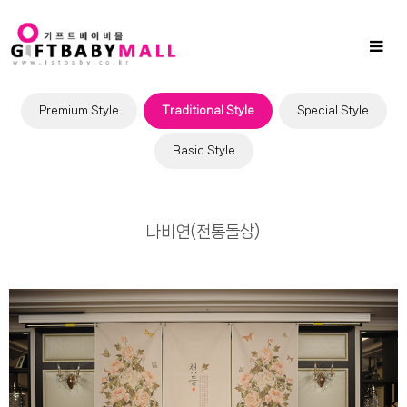
Sub
Promotion
Toggl
naviga
Premium Style
Traditional Style
Special Style
Basic Style
나비연(전통돌상)