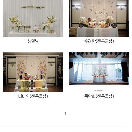
생일날
수려한(전통돌상)
나비연(전통돌상)
목단화(전통돌상)
1